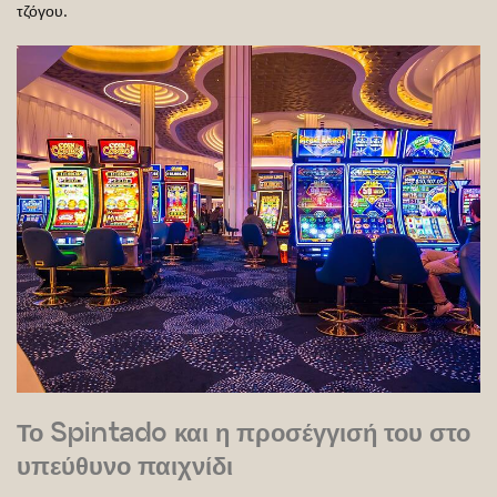
τζόγου.
Το Spintado και η προσέγγισή του στο
υπεύθυνο παιχνίδι