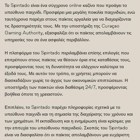
Το Spintado είναι ένα σύγχρονο online καζίνο που προάγει το
υπεύθυνο παιχνίδι. Προσφέρει μια μεγάλη ποικιλία παιχνιδιών, ενώ
ταυτόχρονα παρέχει στους παίκτες εργαλεία για να διαχειρίζονται
τις δραστηριότητές τους. Με την υποστήριξη της Curaçao
Gaming Authority, εξασφαλίζει ότι οι παίκτες απολαμβάνουν τις
υπηρεσίες του σε ένα ασφαλές περιβάλλον.
Η πλατφόρμα του Spintado περιλαμβάνει επίσης επιλογές που
επιτρέπουν στους παίκτες να θέσουν όρια στις καταθέσεις τους,
προσφέροντας τους τη δυνατότητα να ελέγχουν καλύτερα τα
έξοδά τους. Με αυτόν τον τρόπο, οι χρήστες μπορούν να
διασκεδάζουν χωρίς το άγχος των οικονομικών επιπτώσεων. Η
υποστήριξη των παικτών είναι διαθέσιμη 24/7, προσφέροντας
βοήθεια όποτε τη χρειαστούν.
Επιπλέον, το Spintado παρέχει πληροφορίες σχετικά με το
υπεύθυνο παιχνίδι και τη σημασία της διαχείρισης του χρόνου και
των χρημάτων. Η εκπαίδευση και η ενημέρωση είναι κρίσιμες για
την επιτυχία του υπεύθυνου παιχνιδιού. Σκοπός του Spintado
είναι να διασφαλίσει ότι οι παίκτες απολαμβάνουν μια ευχάριστη