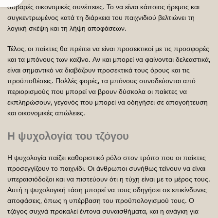
σοβαρές οικονομικές συνέπειες. Το να είναι κάποιος ήρεμος και
συγκεντρωμένος κατά τη διάρκεια του παιχνιδιού βελτιώνει τη
λογική σκέψη και τη λήψη αποφάσεων.
Τέλος, οι παίκτες θα πρέπει να είναι προσεκτικοί με τις προσφορές
και τα μπόνους των καζίνο. Αν και μπορεί να φαίνονται δελεαστικά,
είναι σημαντικό να διαβάζουν προσεκτικά τους όρους και τις
προϋποθέσεις. Πολλές φορές, τα μπόνους συνοδεύονται από
περιορισμούς που μπορεί να βρουν δύσκολα οι παίκτες να
εκπληρώσουν, γεγονός που μπορεί να οδηγήσει σε απογοήτευση
και οικονομικές απώλειες.
Η ψυχολογία του τζόγου
Η ψυχολογία παίζει καθοριστικό ρόλο στον τρόπο που οι παίκτες
προσεγγίζουν το παιχνίδι. Οι άνθρωποι συνήθως τείνουν να είναι
υπεραισιόδοξοι και να πιστεύουν ότι η τύχη είναι με το μέρος τους.
Αυτή η ψυχολογική τάση μπορεί να τους οδηγήσει σε επικίνδυνες
αποφάσεις, όπως η υπέρβαση του προϋπολογισμού τους. Ο
τζόγος συχνά προκαλεί έντονα συναισθήματα, και η ανάγκη για