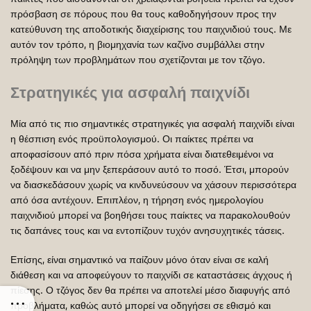
πρόσβαση σε πόρους που θα τους καθοδηγήσουν προς την
κατεύθυνση της αποδοτικής διαχείρισης του παιχνιδιού τους. Με
αυτόν τον τρόπο, η βιομηχανία των καζίνο συμβάλλει στην
πρόληψη των προβλημάτων που σχετίζονται με τον τζόγο.
Στρατηγικές για ασφαλή παιχνίδι
Μία από τις πιο σημαντικές στρατηγικές για ασφαλή παιχνίδι είναι
η θέσπιση ενός προϋπολογισμού. Οι παίκτες πρέπει να
αποφασίσουν από πριν πόσα χρήματα είναι διατεθειμένοι να
ξοδέψουν και να μην ξεπεράσουν αυτό το ποσό. Έτσι, μπορούν
να διασκεδάσουν χωρίς να κινδυνεύσουν να χάσουν περισσότερα
από όσα αντέχουν. Επιπλέον, η τήρηση ενός ημερολογίου
παιχνιδιού μπορεί να βοηθήσει τους παίκτες να παρακολουθούν
τις δαπάνες τους και να εντοπίζουν τυχόν ανησυχητικές τάσεις.
Επίσης, είναι σημαντικό να παίζουν μόνο όταν είναι σε καλή
διάθεση και να αποφεύγουν το παιχνίδι σε καταστάσεις άγχους ή
πίεσης. Ο τζόγος δεν θα πρέπει να αποτελεί μέσο διαφυγής από
προβλήματα, καθώς αυτό μπορεί να οδηγήσει σε εθισμό και