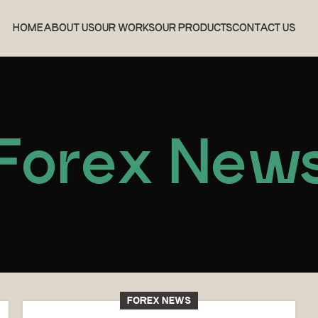
HOME
ABOUT US
OUR WORKS
OUR PRODUCTS
CONTACT US
Forex New
FOREX NEWS