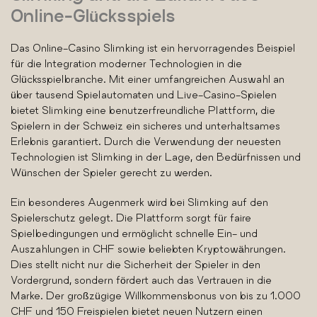
Online-Glücksspiels
Das Online-Casino Slimking ist ein hervorragendes Beispiel
für die Integration moderner Technologien in die
Glücksspielbranche. Mit einer umfangreichen Auswahl an
über tausend Spielautomaten und Live-Casino-Spielen
bietet Slimking eine benutzerfreundliche Plattform, die
Spielern in der Schweiz ein sicheres und unterhaltsames
Erlebnis garantiert. Durch die Verwendung der neuesten
Technologien ist Slimking in der Lage, den Bedürfnissen und
Wünschen der Spieler gerecht zu werden.
Ein besonderes Augenmerk wird bei Slimking auf den
Spielerschutz gelegt. Die Plattform sorgt für faire
Spielbedingungen und ermöglicht schnelle Ein- und
Auszahlungen in CHF sowie beliebten Kryptowährungen.
Dies stellt nicht nur die Sicherheit der Spieler in den
Vordergrund, sondern fördert auch das Vertrauen in die
Marke. Der großzügige Willkommensbonus von bis zu 1.000
CHF und 150 Freispielen bietet neuen Nutzern einen