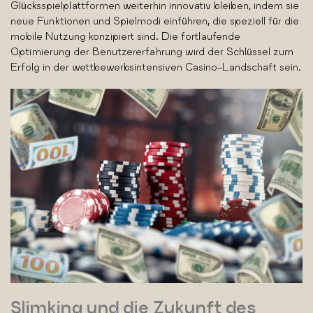
Glücksspielplattformen weiterhin innovativ bleiben, indem sie
neue Funktionen und Spielmodi einführen, die speziell für die
mobile Nutzung konzipiert sind. Die fortlaufende
Optimierung der Benutzererfahrung wird der Schlüssel zum
Erfolg in der wettbewerbsintensiven Casino-Landschaft sein.
Slimking und die Zukunft des