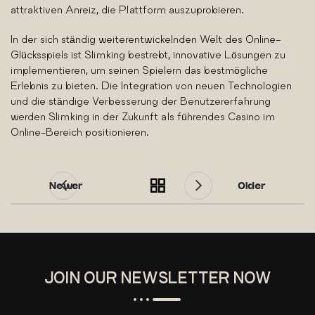
attraktiven Anreiz, die Plattform auszuprobieren.
In der sich ständig weiterentwickelnden Welt des Online-
Glücksspiels ist Slimking bestrebt, innovative Lösungen zu
implementieren, um seinen Spielern das bestmögliche
Erlebnis zu bieten. Die Integration von neuen Technologien
und die ständige Verbesserung der Benutzererfahrung
werden Slimking in der Zukunft als führendes Casino im
Online-Bereich positionieren.
Newer
Older
JOIN OUR NEWSLETTER NOW