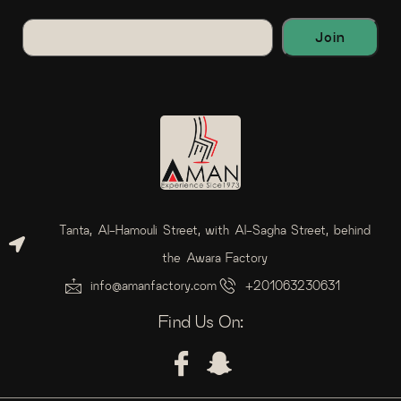
Tanta, Al-Hamouli Street, with Al-Sagha Street, behind
the Awara Factory
info@amanfactory.com
+201063230631
Find Us On: