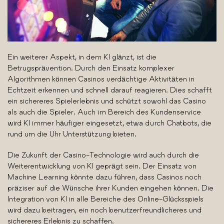
Ein weiterer Aspekt, in dem KI glänzt, ist die
Betrugsprävention. Durch den Einsatz komplexer
Algorithmen können Casinos verdächtige Aktivitäten in
Echtzeit erkennen und schnell darauf reagieren. Dies schafft
ein sichereres Spielerlebnis und schützt sowohl das Casino
als auch die Spieler. Auch im Bereich des Kundenservice
wird KI immer häufiger eingesetzt, etwa durch Chatbots, die
rund um die Uhr Unterstützung bieten.
Die Zukunft der Casino-Technologie wird auch durch die
Weiterentwicklung von KI geprägt sein. Der Einsatz von
Machine Learning könnte dazu führen, dass Casinos noch
präziser auf die Wünsche ihrer Kunden eingehen können. Die
Integration von KI in alle Bereiche des Online-Glücksspiels
wird dazu beitragen, ein noch benutzerfreundlicheres und
sichereres Erlebnis zu schaffen.