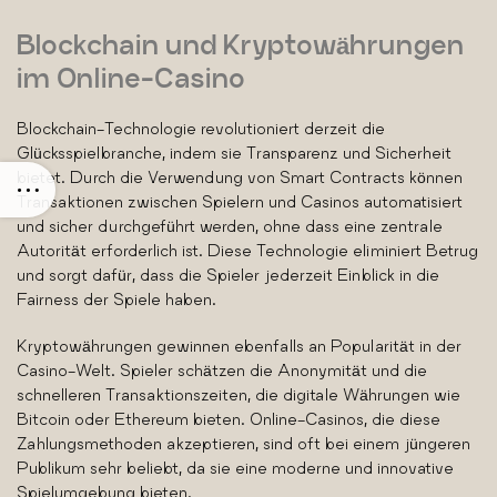
Blockchain und Kryptowährungen
im Online-Casino
Blockchain-Technologie revolutioniert derzeit die
Glücksspielbranche, indem sie Transparenz und Sicherheit
bietet. Durch die Verwendung von Smart Contracts können
Transaktionen zwischen Spielern und Casinos automatisiert
und sicher durchgeführt werden, ohne dass eine zentrale
Autorität erforderlich ist. Diese Technologie eliminiert Betrug
und sorgt dafür, dass die Spieler jederzeit Einblick in die
Fairness der Spiele haben.
Kryptowährungen gewinnen ebenfalls an Popularität in der
Casino-Welt. Spieler schätzen die Anonymität und die
schnelleren Transaktionszeiten, die digitale Währungen wie
Bitcoin oder Ethereum bieten. Online-Casinos, die diese
Zahlungsmethoden akzeptieren, sind oft bei einem jüngeren
Publikum sehr beliebt, da sie eine moderne und innovative
Spielumgebung bieten.