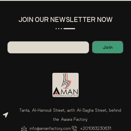
JOIN OUR NEWSLETTER NOW
Tanta, Al-Hamouli Street, with Al-Sagha Street, behind
the Awara Factory
info@amanfactory.com
+201063230631