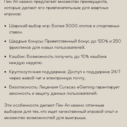
Пин Ап казино предлагает множество преимуществ,
которые делают его привлекательным для азартных
игроков:
Широкий выбор игр: Более 5000 слотов и спортивных
ставок.
Щедрые бонусы: Приветственный бонус до 120% и 250
фриспинов для новых пользователей.
Кэшбэк: Возможность получить до 10% кэшбэка
каждую неделю.
Круглосуточная поддержка: Доступ к поддержке 24/7
через живой чат и электронную почту.
Безопасность: Лицензия Curacao eGaming гарантирует
законность и защиту данных пользователей.
Эти особенности делают Пин Ап казино отличным
выбором для тех, кто ищет качественный игровой опыт и
множество возможностей для выигрыша.