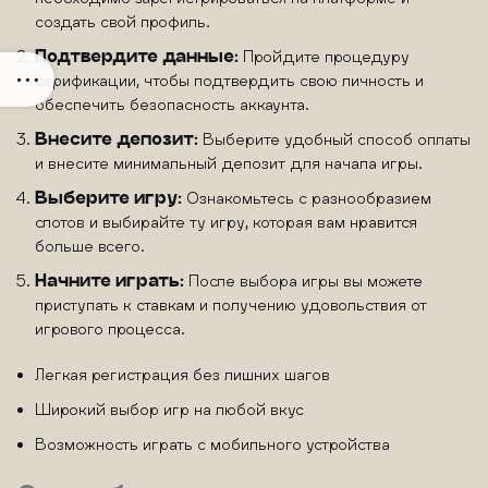
создать свой профиль.
Подтвердите данные:
Пройдите процедуру
верификации, чтобы подтвердить свою личность и
обеспечить безопасность аккаунта.
Внесите депозит:
Выберите удобный способ оплаты
и внесите минимальный депозит для начала игры.
Выберите игру:
Ознакомьтесь с разнообразием
слотов и выбирайте ту игру, которая вам нравится
больше всего.
Начните играть:
После выбора игры вы можете
приступать к ставкам и получению удовольствия от
игрового процесса.
Легкая регистрация без лишних шагов
Широкий выбор игр на любой вкус
Возможность играть с мобильного устройства