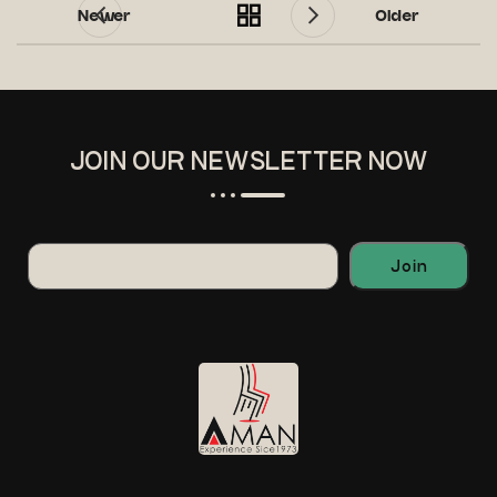
Newer
Older
JOIN OUR NEWSLETTER NOW