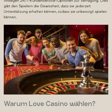
Anliegen 24/7-Kundenservice-Optionen zur Verfügung. Dies
gibt den Spielern die Gewissheit, dass sie jederzeit
Unterstützung erhalten können, sodass sie unbesorgt spielen
können.
Warum Love Casino wählen?