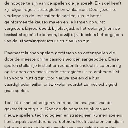
de hoogte te zijn van de spellen die je speelt. Elk spel heeft
zijn eigen regels, strategieën en winkansen. Door jezelf te
verdiepen in de verschillende spellen, kun je beter
geïnformeerde keuzes maken en je kansen op winst
vergroten. Bijvoorbeeld, bij blackjack is het belangrijk om de
basisstrategieën te kennen, terwijl bij videoslots het begrijpen
van de uitbetalingsstructuur cruciaal kan zijn.
Daarnaast kunnen spelers profiteren van oefenspellen die
door de meeste online casino’s worden aangeboden. Deze
spellen stellen je in staat om zonder financieel risico ervaring
op te doen en verschillende strategieën uit te proberen. Dit
kan vooral nuttig zijn voor nieuwe spelers die hun
vaardigheden willen ontwikkelen voordat ze met echt geld
gaan spelen.
Tenslotte kan het volgen van trends en analyses van de
gokmarkt nuttig zijn. Door op de hoogte te blijven van
nieuwe spellen, technologieën en strategieën, kunnen spelers
hun aanpak voortdurend verbeteren. Het investeren van tijd in
het begrijpen van de gokwereld kan aanzienlijke voordelen