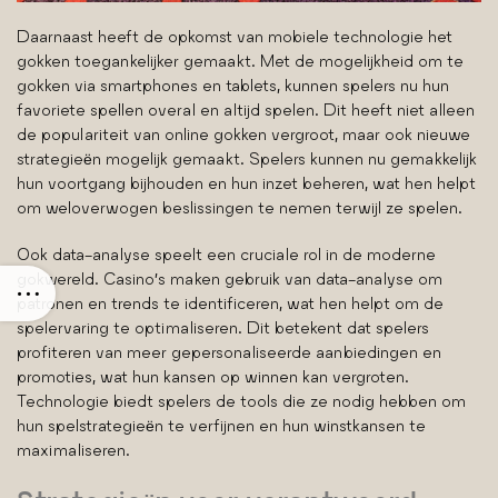
Daarnaast heeft de opkomst van mobiele technologie het
gokken toegankelijker gemaakt. Met de mogelijkheid om te
gokken via smartphones en tablets, kunnen spelers nu hun
favoriete spellen overal en altijd spelen. Dit heeft niet alleen
de populariteit van online gokken vergroot, maar ook nieuwe
strategieën mogelijk gemaakt. Spelers kunnen nu gemakkelijk
hun voortgang bijhouden en hun inzet beheren, wat hen helpt
om weloverwogen beslissingen te nemen terwijl ze spelen.
Ook data-analyse speelt een cruciale rol in de moderne
gokwereld. Casino’s maken gebruik van data-analyse om
patronen en trends te identificeren, wat hen helpt om de
spelervaring te optimaliseren. Dit betekent dat spelers
profiteren van meer gepersonaliseerde aanbiedingen en
promoties, wat hun kansen op winnen kan vergroten.
Technologie biedt spelers de tools die ze nodig hebben om
hun spelstrategieën te verfijnen en hun winstkansen te
maximaliseren.