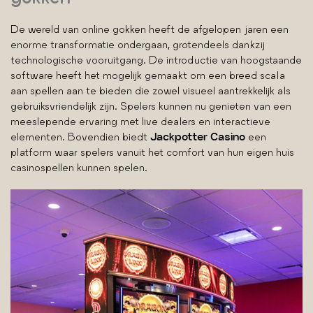
De wereld van online gokken heeft de afgelopen jaren een
enorme transformatie ondergaan, grotendeels dankzij
technologische vooruitgang. De introductie van hoogstaande
software heeft het mogelijk gemaakt om een breed scala
aan spellen aan te bieden die zowel visueel aantrekkelijk als
gebruiksvriendelijk zijn. Spelers kunnen nu genieten van een
meeslepende ervaring met live dealers en interactieve
elementen. Bovendien biedt
Jackpotter Casino
een
platform waar spelers vanuit het comfort van hun eigen huis
casinospellen kunnen spelen.