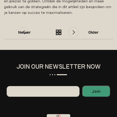
en plezier te gokken. Ontdek de mogelijkheden en maak
gebruik van de strategieën die in dit artikel zijn besproken om
je kansen op succes te maximaliseren.
Newer
Older
JOIN OUR NEWSLETTER NOW