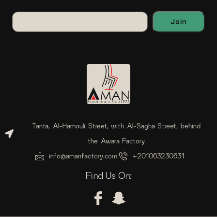
Tanta, Al-Hamouli Street, with Al-Sagha Street, behind
the Awara Factory
info@amanfactory.com
+201063230631
Find Us On: