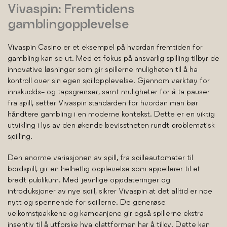
Vivaspin: Fremtidens
gamblingopplevelse
Vivaspin Casino er et eksempel på hvordan fremtiden for
gambling kan se ut. Med et fokus på ansvarlig spilling tilbyr de
innovative løsninger som gir spillerne muligheten til å ha
kontroll over sin egen spillopplevelse. Gjennom verktøy for
innskudds- og tapsgrenser, samt muligheter for å ta pauser
fra spill, setter Vivaspin standarden for hvordan man bør
håndtere gambling i en moderne kontekst. Dette er en viktig
utvikling i lys av den økende bevisstheten rundt problematisk
spilling.
Den enorme variasjonen av spill, fra spilleautomater til
bordspill, gir en helhetlig opplevelse som appellerer til et
bredt publikum. Med jevnlige oppdateringer og
introduksjoner av nye spill, sikrer Vivaspin at det alltid er noe
nytt og spennende for spillerne. De generøse
velkomstpakkene og kampanjene gir også spillerne ekstra
insentiv til å utforske hva plattformen har å tilby. Dette kan