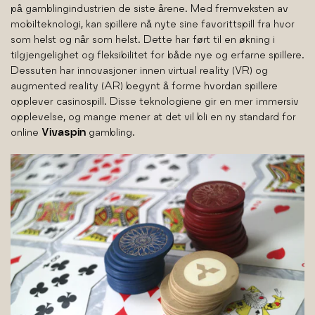
på gamblingindustrien de siste årene. Med fremveksten av
mobilteknologi, kan spillere nå nyte sine favorittspill fra hvor
som helst og når som helst. Dette har ført til en økning i
tilgjengelighet og fleksibilitet for både nye og erfarne spillere.
Dessuten har innovasjoner innen virtual reality (VR) og
augmented reality (AR) begynt å forme hvordan spillere
opplever casinospill. Disse teknologiene gir en mer immersiv
opplevelse, og mange mener at det vil bli en ny standard for
online
Vivaspin
gambling.