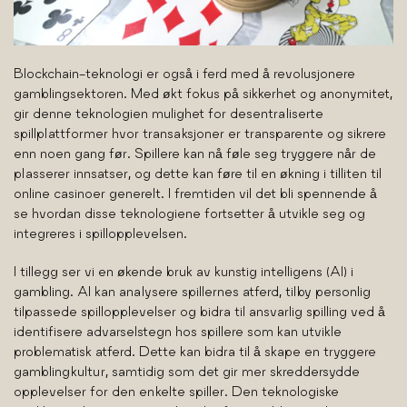
Blockchain-teknologi er også i ferd med å revolusjonere
gamblingsektoren. Med økt fokus på sikkerhet og anonymitet,
gir denne teknologien mulighet for desentraliserte
spillplattformer hvor transaksjoner er transparente og sikrere
enn noen gang før. Spillere kan nå føle seg tryggere når de
plasserer innsatser, og dette kan føre til en økning i tilliten til
online casinoer generelt. I fremtiden vil det bli spennende å
se hvordan disse teknologiene fortsetter å utvikle seg og
integreres i spillopplevelsen.
I tillegg ser vi en økende bruk av kunstig intelligens (AI) i
gambling. AI kan analysere spillernes atferd, tilby personlig
tilpassede spillopplevelser og bidra til ansvarlig spilling ved å
identifisere advarselstegn hos spillere som kan utvikle
problematisk atferd. Dette kan bidra til å skape en tryggere
gamblingkultur, samtidig som det gir mer skreddersydde
opplevelser for den enkelte spiller. Den teknologiske