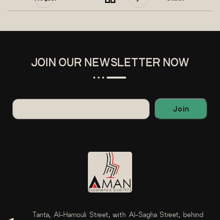
JOIN OUR NEWSLETTER NOW
Tanta, Al-Hamouli Street, with Al-Sagha Street, behind