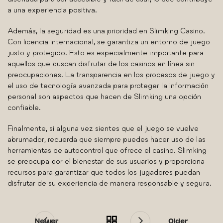
a una experiencia positiva.
Además, la seguridad es una prioridad en Slimking Casino.
Con licencia internacional, se garantiza un entorno de juego
justo y protegido. Esto es especialmente importante para
aquellos que buscan disfrutar de los casinos en línea sin
preocupaciones. La transparencia en los procesos de juego y
el uso de tecnología avanzada para proteger la información
personal son aspectos que hacen de Slimking una opción
confiable.
Finalmente, si alguna vez sientes que el juego se vuelve
abrumador, recuerda que siempre puedes hacer uso de las
herramientas de autocontrol que ofrece el casino. Slimking
se preocupa por el bienestar de sus usuarios y proporciona
recursos para garantizar que todos los jugadores puedan
disfrutar de su experiencia de manera responsable y segura.
Newer
Older