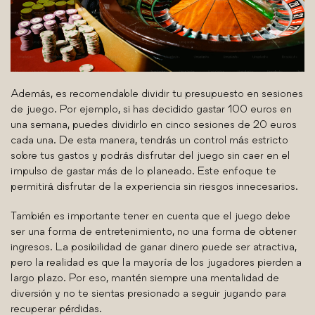
Además, es recomendable dividir tu presupuesto en sesiones
de juego. Por ejemplo, si has decidido gastar 100 euros en
una semana, puedes dividirlo en cinco sesiones de 20 euros
cada una. De esta manera, tendrás un control más estricto
sobre tus gastos y podrás disfrutar del juego sin caer en el
impulso de gastar más de lo planeado. Este enfoque te
permitirá disfrutar de la experiencia sin riesgos innecesarios.
También es importante tener en cuenta que el juego debe
ser una forma de entretenimiento, no una forma de obtener
ingresos. La posibilidad de ganar dinero puede ser atractiva,
pero la realidad es que la mayoría de los jugadores pierden a
largo plazo. Por eso, mantén siempre una mentalidad de
diversión y no te sientas presionado a seguir jugando para
recuperar pérdidas.