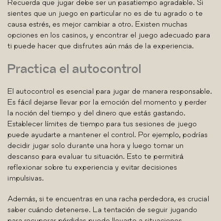
Recuerda que jugar debe ser un pasatiempo agradable. Si
sientes que un juego en particular no es de tu agrado o te
causa estrés, es mejor cambiar a otro. Existen muchas
opciones en los casinos, y encontrar el juego adecuado para
ti puede hacer que disfrutes aún más de la experiencia.
Practica el autocontrol
El autocontrol es esencial para jugar de manera responsable.
Es fácil dejarse llevar por la emoción del momento y perder
la noción del tiempo y del dinero que estás gastando.
Establecer límites de tiempo para tus sesiones de juego
puede ayudarte a mantener el control. Por ejemplo, podrías
decidir jugar solo durante una hora y luego tomar un
descanso para evaluar tu situación. Esto te permitirá
reflexionar sobre tu experiencia y evitar decisiones
impulsivas.
Además, si te encuentras en una racha perdedora, es crucial
saber cuándo detenerse. La tentación de seguir jugando
para recuperar pérdidas puede llevarte a situaciones